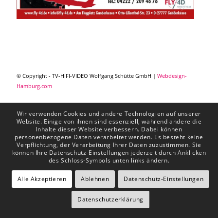
Der Flugsimulator in Ganderkesee
© Copyright - TV-HIFI-VIDEO Wolfgang Schütte GmbH |
Webdesign-
Hamburg.com
Wir verwenden Cookies und andere Technologien auf unserer
Website. Einige von ihnen sind essenziell, während andere die
Inhalte dieser Website verbessern. Dabei können
personenbezogene Daten verarbeitet werden. Es besteht keine
Verpflichtung, der Verarbeitung Ihrer Daten zuzustimmen. Sie
können Ihre Datenschutz-Einstellungen jederzeit durch Anklicken
des Schloss-Symbols unten links ändern.
Alle Akzeptieren
Ablehnen
Datenschutz-Einstellungen
Datenschutzerklärung