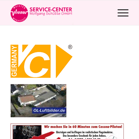
»https://vcvideo.de«
»http://www.ol-
luftbilder.de«
Fliegen für jedermann.